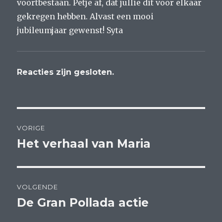
voortbestaan. Petje af, dat jullie dit voor elkaar
gekregen hebben. Alvast een mooi
jubileumjaar gewenst! Syta
Reacties zijn gesloten.
Bericht
VORIGE
navigatie
Het verhaal van Maria
Vorig
bericht:
VOLGENDE
De Gran Pollada actie
Volgend
bericht: