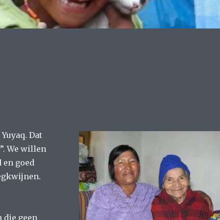
 Yuyaq. Dat
”. We willen
d en goed
egkwijnen.
 die geen