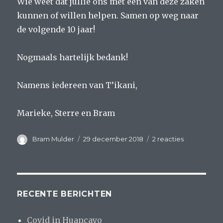
Wie weet dat jullie ons met een van deze zaken
kunnen of willen helpen. Samen op weg naar
de volgende 10 jaar!
Nogmaals hartelijk bedank!
Namens iedereen van T’ikani,
Marieke, Sterre en Bram
Auteur
Geplaatst
op
Bram Mulder
29 december 2018
2 reacties
op
2019;
10-
jarig
bestaan
ouderenpro
RECENTE BERICHTEN
Yuyaq
Covid in Huancayo