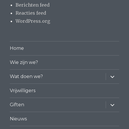
Berichten feed
Reacties feed
WordPress.org
Home
Wie zijn we?
vouw
Wat doen we?
sub-
menu
uit
Vrijwilligers
vouw
Giften
sub-
menu
uit
Nieuws